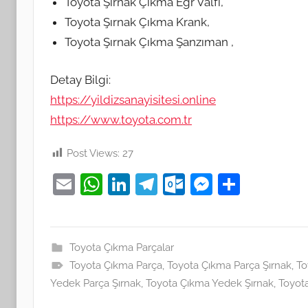
Toyota Şırnak Çıkma Egr Valfi,
Toyota Şırnak Çıkma Krank,
Toyota Şırnak Çıkma Şanzıman ,
Detay Bilgi:
https://yildizsanayisitesi.online
https://www.toyota.com.tr
Post Views:
27
E
W
Li
T
O
M
S
m
h
n
el
ut
e
h
ai
at
k
e
lo
ss
ar
l
s
e
gr
o
e
e
Toyota Çıkma Parçalar
Toyota Çıkma Parça
A
dI
a
,
Toyota Çıkma Parça Şırnak
k.
n
,
To
Yedek Parça Şırnak
,
Toyota Çıkma Yedek Şırnak
,
Toyota
p
n
m
c
g