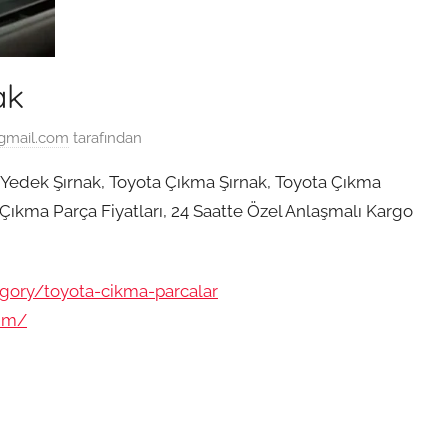
ak
gmail.com
tarafından
Yedek Şırnak, Toyota Çıkma Şırnak, Toyota Çıkma
Çıkma Parça Fiyatları, 24 Saatte Özel Anlaşmalı Kargo
egory/toyota-cikma-parcalar
sim/