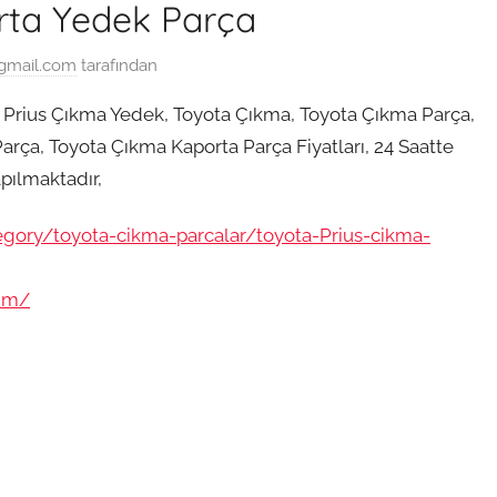
rta Yedek Parça
gmail.com
tarafından
 Prius Çıkma Yedek, Toyota Çıkma, Toyota Çıkma Parça,
rça, Toyota Çıkma Kaporta Parça Fiyatları, 24 Saatte
pılmaktadır,
egory/toyota-cikma-parcalar/toyota-Prius-cikma-
sim/