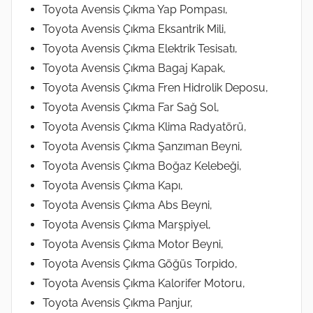
Toyota Avensis Çıkma Yap Pompası,
Toyota Avensis Çıkma Eksantrik Mili,
Toyota Avensis Çıkma Elektrik Tesisatı,
Toyota Avensis Çıkma Bagaj Kapak,
Toyota Avensis Çıkma Fren Hidrolik Deposu,
Toyota Avensis Çıkma Far Sağ Sol,
Toyota Avensis Çıkma Klima Radyatörü,
Toyota Avensis Çıkma Şanzıman Beyni,
Toyota Avensis Çıkma Boğaz Kelebeği,
Toyota Avensis Çıkma Kapı,
Toyota Avensis Çıkma Abs Beyni,
Toyota Avensis Çıkma Marşpiyel,
Toyota Avensis Çıkma Motor Beyni,
Toyota Avensis Çıkma Göğüs Torpido,
Toyota Avensis Çıkma Kalorifer Motoru,
Toyota Avensis Çıkma Panjur,