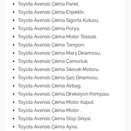
Toyota Avensis Çıkma Panel,
Toyota Avensis Çıkma Enjektör,
Toyota Avensis Çıkma Sigorta Kutusu,
Toyota Avensis Çıkma Porya,
Toyota Avensis Çıkma Motor Tesisatı,
Toyota Avensis Çıkma Tampon,
Toyota Avensis Çıkma Marş Dinamosu,
Toyota Avensis Çıkma Çamurluk,
Toyota Avensis Çıkma Silecek Motoru,
Toyota Avensis Çıkma Şarj Dinamosu,
Toyota Avensis Çıkma Airbag,
Toyota Avensis Çıkma Direksiyon Pompası,
Toyota Avensis Çıkma Motor Kaput,
Toyota Avensis Çıkma Motor ,
Toyota Avensis Çıkma Stop Sinyal,
Toyota Avensis Çıkma Ayna,