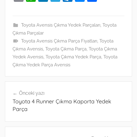
m
h
n
el
ut
e
h
ai
at
k
e
lo
ss
ar
l
s
e
gr
o
e
e
Toyota Avensis Çıkma Yedek Parçaları
,
Toyota
Çıkma Parçalar
A
dI
a
k.
n
Toyota Avensis Çıkma Parça Fiyatları
,
Toyota
p
n
m
c
g
Çıkma Avensis
,
Toyota Çıkma Parça
,
Toyota Çıkma
p
o
er
Yedek Avensis
,
Toyota Çıkma Yedek Parça
,
Toyota
m
Çıkma Yedek Parça Avensis
Yazı
Önceki yazı
gezinmesi
Toyota 4 Runner Çıkma Kaporta Yedek
Parça