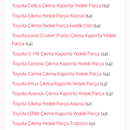
Toyota Celica Çıkma Kaporta Yedek Parça
(15)
Toyota Çıkma Yedek Parça Yalova
(14)
Toyota Çıkma Yedek Parça İvedik Osb
(14)
Toyota Land Cruiser Prado Çıkma Kaporta Yedek
Parça
(14)
Toyota C-HR Çıkma Kaporta Yedek Parça
(14)
Toyota Corona Çıkma Kaporta Yedek Parça
(14)
Toyota Carina Çıkma Kaporta Yedek Parça
(14)
Toyota Prius Çıkma Kaporta Yedek Parça
(13)
Toyota Avensis Çıkma Kaporta Yedek Parça
(13)
Toyota Çıkma Yedek Parça Adana
(12)
Toyota GT86 Çıkma Kaporta Yedek Parça
(12)
Toyota Çıkma Yedek Parça Trabzon
(11)