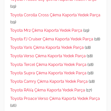
(19)
Toyota Corolla Cross Çıkma Kaporta Yedek Parça
(19)
Toyota Mr2 Çıkma Kaporta Yedek Parça
(19)
Toyota FJ Cruiser Çıkma Kaporta Yedek Parça
(18)
Toyota Yaris Çıkma Kaporta Yedek Parça
(18)
Toyota Verso Çıkma Kaporta Yedek Parça
(18)
Toyota Tercel Çıkma Kaporta Yedek Parça
(18)
Toyota Supra Çıkma Kaporta Yedek Parça
(18)
Toyota Camry Çıkma Kaporta Yedek Parça
(18)
Toyota RAV4 Çıkma Kaporta Yedek Parça
(17)
Toyota Proace Verso Çıkma Kaporta Yedek Parça
(16)