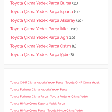
Toyota Çıkma Yedek Parça Bursa
(11)
Toyota Çıkma Yedek Parça Isparta
(11)
Toyota Çıkma Yedek Parça Aksaray
(10)
Toyota Çıkma Yedek Parça İkitelli
(10)
Toyota Çıkma Yedek Parça Ağrı
(10)
Toyota Çıkma Yedek Parça Ostim
(8)
Toyota Çıkma Yedek Parça Iğdır
(8)
Toyota C-HR Çıkma Kaporta Yedek Parça
Toyota C-HR Çıkma Yedek
Toyota Fortuner Çıkma Kaporta Yedek Parça
Toyota Fortuner Çıkma Parça
Toyota Fortuner Çıkma Yedek
Toyota Hi-Ace Çıkma Kaporta Yedek Parça
Toyota Hi-Ace Çıkma Parça
Toyota Hi-Ace Çıkma Yedek