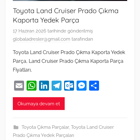
Toyota Land Cruiser Prado Çıkma
Kaporta Yedek Parça
17 Haziran 2026
tarihinde gönderilmiş
globaladresler@gmail.com
tarafından
Toyota Land Cruiser Prado Çıkma Kaporta Yedek
Parça, Land Cruiser Prado Çıkma Kaporta Parça
Fiyatları,
E
W
Li
T
O
M
S
m
h
n
el
ut
e
h
ai
at
k
e
lo
ss
ar
Okumaya devam et
l
s
e
gr
o
e
e
A
dI
a
k.
n
Toyota Çıkma Parçalar
,
Toyota Land Cruiser
p
n
m
c
g
Prado Çıkma Yedek Parçaları