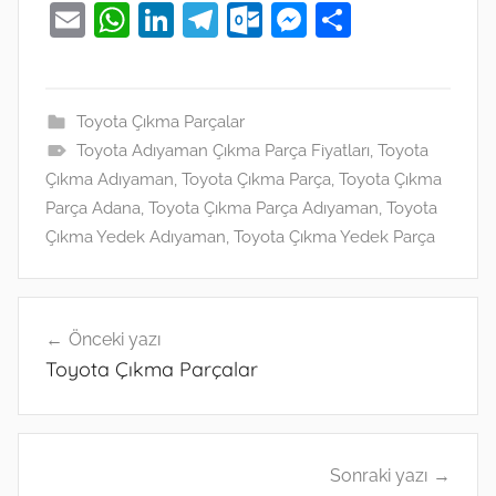
E
W
Li
T
O
M
S
m
h
n
el
ut
e
h
ai
at
k
e
lo
ss
ar
l
s
e
gr
o
e
e
Toyota Çıkma Parçalar
Toyota Adıyaman Çıkma Parça Fiyatları
A
dI
a
k.
n
,
Toyota
Çıkma Adıyaman
,
Toyota Çıkma Parça
,
Toyota Çıkma
p
n
m
c
g
Parça Adana
,
Toyota Çıkma Parça Adıyaman
,
Toyota
p
o
er
Çıkma Yedek Adıyaman
,
Toyota Çıkma Yedek Parça
m
Yazı
Önceki yazı
gezinmesi
Toyota Çıkma Parçalar
Sonraki yazı