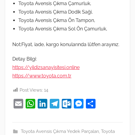
Toyota Avensis Çıkma Çamurluk,
Toyota Avensis Çıkma Dodik Saği,
Toyota Avensis Çıkma Ön Tampon,
Toyota Avensis Çıkma Sol Ön Çamurluk,
Not:Fiyat, iade, kargo konularında lütfen arayınız.
Detay Bilgi:
https://yildizsanayisitesi.online
https://www.toyota.com.tr
Post Views:
14
E
W
Li
T
O
M
S
m
h
n
el
ut
e
h
ai
at
k
e
lo
ss
ar
l
s
e
gr
o
e
e
Toyota Avensis Çıkma Yedek Parçaları
,
Toyota