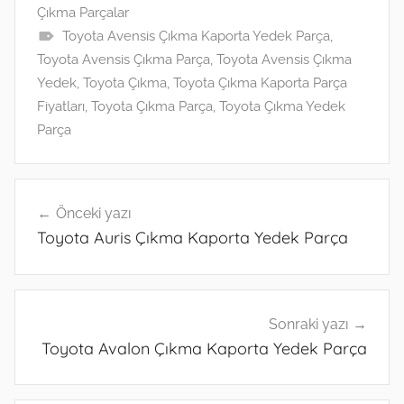
Çıkma Parçalar
A
dI
a
k.
n
Toyota Avensis Çıkma Kaporta Yedek Parça
,
p
n
m
c
g
Toyota Avensis Çıkma Parça
,
Toyota Avensis Çıkma
p
o
er
Yedek
,
Toyota Çıkma
,
Toyota Çıkma Kaporta Parça
m
Fiyatları
,
Toyota Çıkma Parça
,
Toyota Çıkma Yedek
Parça
Yazı
Önceki yazı
gezinmesi
Toyota Auris Çıkma Kaporta Yedek Parça
Sonraki yazı
Toyota Avalon Çıkma Kaporta Yedek Parça