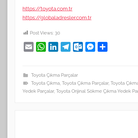
https://toyota.com.tr
https://globaladresler.com.tr
Post Views:
30
E
W
Li
T
O
M
S
m
h
n
el
ut
e
h
ai
at
k
e
lo
ss
ar
l
s
e
gr
o
e
e
Toyota Çıkma Parçalar
Toyota Çıkma
A
dI
,
Toyota Çıkma Parçalar
a
k.
n
,
Toyota Çıkm
Yedek Parçalar
,
Toyota Orijinal Sökme Çıkma Yedek Pa
p
n
m
c
g
p
o
er
m
Yazı
gezinmesi