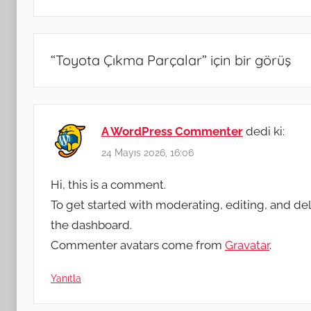
“
Toyota Çıkma Parçalar
” için bir görüş
A WordPress Commenter
dedi ki:
24 Mayıs 2026, 16:06
Hi, this is a comment.
To get started with moderating, editing, and d
the dashboard.
Commenter avatars come from
Gravatar
.
Yanıtla