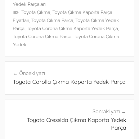
Yedek Parçaları
A
dI
a
k.
n
Toyota Çıkma
,
Toyota Çıkma Kaporta Parça
p
n
m
c
g
Fiyatları
,
Toyota Çıkma Parça
,
Toyota Çıkma Yedek
p
o
er
Parça
,
Toyota Corona Çıkma Kaporta Yedek Parça
,
m
Toyota Corona Çıkma Parça
,
Toyota Corona Çıkma
Yedek
Yazı
Önceki yazı
gezinmesi
Toyota Corolla Çıkma Kaporta Yedek Parça
Sonraki yazı
Toyota Cressida Çıkma Kaporta Yedek
Parça