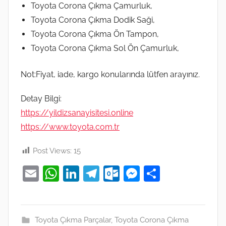
Toyota Corona Çıkma Çamurluk,
Toyota Corona Çıkma Dodik Saği,
Toyota Corona Çıkma Ön Tampon,
Toyota Corona Çıkma Sol Ön Çamurluk,
Not:Fiyat, iade, kargo konularında lütfen arayınız.
Detay Bilgi:
https://yildizsanayisitesi.online
https://www.toyota.com.tr
Post Views:
15
E
W
Li
T
O
M
S
m
h
n
el
ut
e
h
ai
at
k
e
lo
ss
ar
l
s
e
gr
o
e
e
Toyota Çıkma Parçalar
,
Toyota Corona Çıkma