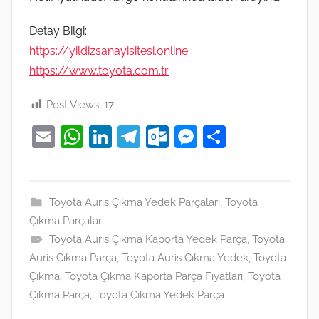
Detay Bilgi:
https://yildizsanayisitesi.online
https://www.toyota.com.tr
Post Views:
17
E
W
Li
T
O
M
S
m
h
n
el
ut
e
h
ai
at
k
e
lo
ss
ar
l
s
e
gr
o
e
e
Toyota Auris Çıkma Yedek Parçaları
,
Toyota
Çıkma Parçalar
A
dI
a
k.
n
Toyota Auris Çıkma Kaporta Yedek Parça
,
Toyota
p
n
m
c
g
Auris Çıkma Parça
,
Toyota Auris Çıkma Yedek
,
Toyota
p
o
er
Çıkma
,
Toyota Çıkma Kaporta Parça Fiyatları
,
Toyota
m
Çıkma Parça
,
Toyota Çıkma Yedek Parça