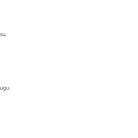
su,
tugu,