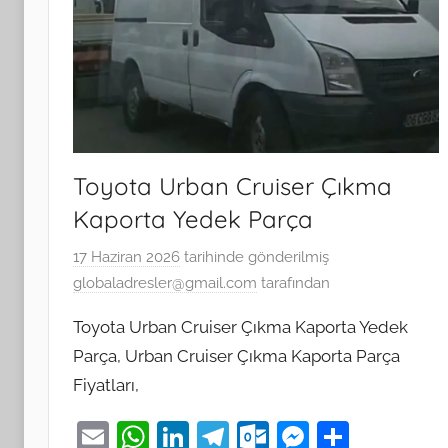
Toyota Urban Cruiser Çıkma
Kaporta Yedek Parça
17 Haziran 2026
tarihinde gönderilmiş
globaladresler@gmail.com
tarafından
Toyota Urban Cruiser Çıkma Kaporta Yedek
Parça, Urban Cruiser Çıkma Kaporta Parça
Fiyatları,
E
W
Li
T
O
M
S