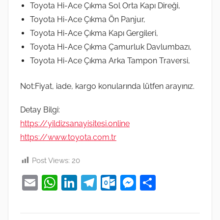
Toyota Hi-Ace Çıkma Sol Orta Kapı Direği,
Toyota Hi-Ace Çıkma Ön Panjur,
Toyota Hi-Ace Çıkma Kapı Gergileri,
Toyota Hi-Ace Çıkma Çamurluk Davlumbazı,
Toyota Hi-Ace Çıkma Arka Tampon Traversi,
Not:Fiyat, iade, kargo konularında lütfen arayınız.
Detay Bilgi:
https://yildizsanayisitesi.online
https://www.toyota.com.tr
Post Views:
20
E
W
Li
T
O
M
S
m
h
n
el
ut
e
h
ai
at
k
e
lo
ss
ar