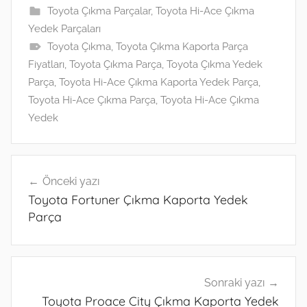
l
s
e
gr
o
e
e
Toyota Çıkma Parçalar
,
Toyota Hi-Ace Çıkma
Yedek Parçaları
A
dI
a
k.
n
Toyota Çıkma
,
Toyota Çıkma Kaporta Parça
p
n
m
c
g
Fiyatları
,
Toyota Çıkma Parça
,
Toyota Çıkma Yedek
p
o
er
Parça
,
Toyota Hi-Ace Çıkma Kaporta Yedek Parça
,
m
Toyota Hi-Ace Çıkma Parça
,
Toyota Hi-Ace Çıkma
Yedek
Yazı
Önceki yazı
gezinmesi
Toyota Fortuner Çıkma Kaporta Yedek
Parça
Sonraki yazı
Toyota Proace City Çıkma Kaporta Yedek