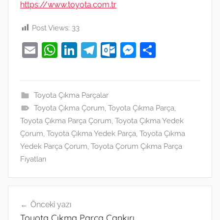
https://www.toyota.com.tr
Post Views:
33
E
W
Li
T
O
M
S
m
h
n
el
ut
e
h
ai
at
k
e
lo
ss
ar
l
s
e
gr
o
e
e
Toyota Çıkma Parçalar
Toyota Çıkma Çorum
A
dI
a
,
Toyota Çıkma Parça
k.
n
,
Toyota Çıkma Parça Çorum
,
Toyota Çıkma Yedek
p
n
m
c
g
Çorum
,
Toyota Çıkma Yedek Parça
,
Toyota Çıkma
p
o
er
Yedek Parça Çorum
,
Toyota Çorum Çıkma Parça
m
Fiyatları
Yazı
Önceki yazı
gezinmesi
Toyota Çıkma Parça Çankırı