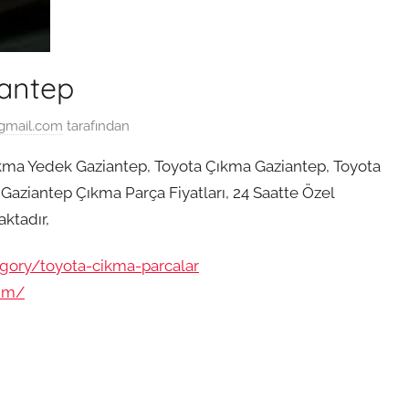
antep
gmail.com
tarafından
kma Yedek Gaziantep, Toyota Çıkma Gaziantep, Toyota
aziantep Çıkma Parça Fiyatları, 24 Saatte Özel
ktadır,
egory/toyota-cikma-parcalar
sim/