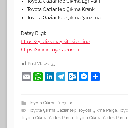
Toyota Gaziantep Çıkma Egr Valfi,
Toyota Gaziantep Çıkma Krank,
Toyota Gaziantep Çıkma Şanzıman ,
Detay Bilgi:
https://yildizsanayisitesi.online
https://www.toyota.com.tr
Post Views:
33
E
W
Li
T
O
M
S
m
h
n
el
ut
e
h
ai
at
k
e
lo
ss
ar
l
s
e
gr
o
e
e
Toyota Çıkma Parçalar
Toyota Çıkma Gaziantep
A
dI
a
,
k.
Toyota Çıkma Parça
n
,
Toyo
Toyota Çıkma Yedek Parça
,
Toyota Çıkma Yedek Parça
p
n
m
c
g