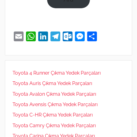
E
W
Li
T
O
M
S
m
h
n
el
ut
e
h
ai
at
k
e
lo
ss
ar
l
s
e
gr
o
e
e
A
dI
a
k.
n
Toyota 4 Runner Çıkma Yedek Parçaları
p
n
m
c
g
Toyota Auris Çıkma Yedek Parçaları
p
o
er
Toyota Avalon Çıkma Yedek Parçaları
m
Toyota Avensis Çıkma Yedek Parçaları
Toyota C-HR Çıkma Yedek Parçaları
Toyota Camry Çıkma Yedek Parçaları
Toyota Carina Çıkma Yedek Parçaları