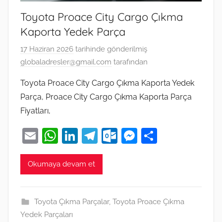
Toyota Proace City Cargo Çıkma
Kaporta Yedek Parça
17 Haziran 2026
tarihinde gönderilmiş
globaladresler@gmail.com
tarafından
Toyota Proace City Cargo Çıkma Kaporta Yedek
Parça, Proace City Cargo Çıkma Kaporta Parça
Fiyatları,
E
W
Li
T
O
M
S
m
h
n
el
ut
e
h
ai
at
k
e
lo
ss
ar
Okumaya devam et
l
s
e
gr
o
e
e
A
dI
a
k.
n
Toyota Çıkma Parçalar
,
Toyota Proace Çıkma
p
n
m
c
g
Yedek Parçaları