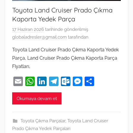
Toyota Land Cruiser Prado Çıkma
Kaporta Yedek Parça
17 Haziran 2026
tarihinde gönderilmiş
globaladresler@gmail.com
tarafından
Toyota Land Cruiser Prado Çıkma Kaporta Yedek
Parça, Land Cruiser Prado Çıkma Kaporta Parça
Fiyatları,
E
W
Li
T
O
M
S
m
h
n
el
ut
e
h
ai
at
k
e
lo
ss
ar
Okumaya devam et
l
s
e
gr
o
e
e
A
dI
a
k.
n
Toyota Çıkma Parçalar
,
Toyota Land Cruiser
p
n
m
c
g
Prado Çıkma Yedek Parçaları