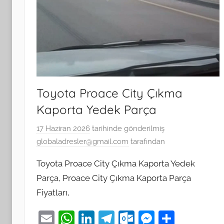
Toyota Proace City Çıkma
Kaporta Yedek Parça
17 Haziran 2026
tarihinde gönderilmiş
globaladresler@gmail.com
tarafından
Toyota Proace City Çıkma Kaporta Yedek
Parça, Proace City Çıkma Kaporta Parça
Fiyatları,
E
W
Li
T
O
M
S