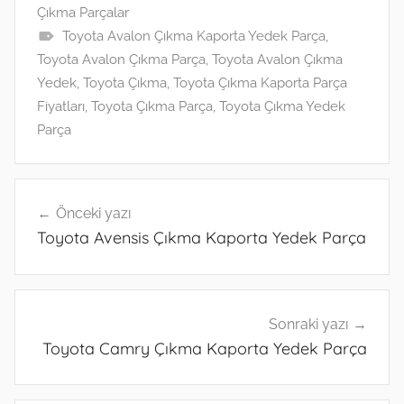
Çıkma Parçalar
A
dI
a
k.
n
Toyota Avalon Çıkma Kaporta Yedek Parça
,
p
n
m
c
g
Toyota Avalon Çıkma Parça
,
Toyota Avalon Çıkma
p
o
er
Yedek
,
Toyota Çıkma
,
Toyota Çıkma Kaporta Parça
m
Fiyatları
,
Toyota Çıkma Parça
,
Toyota Çıkma Yedek
Parça
Yazı
Önceki yazı
gezinmesi
Toyota Avensis Çıkma Kaporta Yedek Parça
Sonraki yazı
Toyota Camry Çıkma Kaporta Yedek Parça