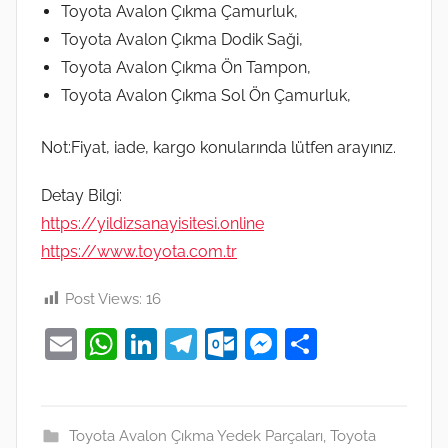
Toyota Avalon Çıkma Çamurluk,
Toyota Avalon Çıkma Dodik Saği,
Toyota Avalon Çıkma Ön Tampon,
Toyota Avalon Çıkma Sol Ön Çamurluk,
Not:Fiyat, iade, kargo konularında lütfen arayınız.
Detay Bilgi:
https://yildizsanayisitesi.online
https://www.toyota.com.tr
Post Views:
16
E
W
Li
T
O
M
S
m
h
n
el
ut
e
h
ai
at
k
e
lo
ss
ar
l
s
e
gr
o
e
e
Toyota Avalon Çıkma Yedek Parçaları
,
Toyota