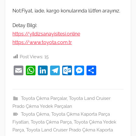
Not:Fiyat, iade, kargo konularında lütfen arayınız.
Detay Bilgi:
https://yildizsanayisitesi.online
https://www.toyota.com.tr
Post Views:
15
E
W
Li
T
O
M
S
m
h
n
el
ut
e
h
ai
at
k
e
lo
ss
ar
l
s
e
gr
o
e
e
Toyota Çıkma Parçalar
,
Toyota Land Cruiser
Prado Çıkma Yedek Parçaları
A
dI
a
k.
n
Toyota Çıkma
,
Toyota Çıkma Kaporta Parça
p
n
m
c
g
Fiyatları
,
Toyota Çıkma Parça
,
Toyota Çıkma Yedek
p
o
er
Parça
,
Toyota Land Cruiser Prado Çıkma Kaporta