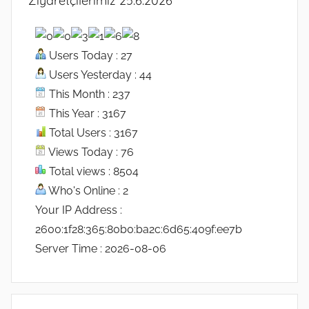
Ziyaretçilerimiz 25.6.2026
Users Today : 27
Users Yesterday : 44
This Month : 237
This Year : 3167
Total Users : 3167
Views Today : 76
Total views : 8504
Who's Online : 2
Your IP Address :
2600:1f28:365:80b0:ba2c:6d65:409f:ee7b
Server Time : 2026-08-06