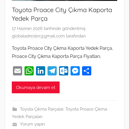
Toyota Proace City Çıkma Kaporta
Yedek Parça
17 Haziran 2026
tarihinde gönderilmiş
globaladresler@gmail.com
tarafından
Toyota Proace City Çıkma Kaporta Yedek Parça,
Proace City Çıkma Kaporta Parça Fiyatları,
E
W
Li
T
O
M
S
m
h
n
el
ut
e
h
ai
at
k
e
lo
ss
ar
Okumaya devam et
l
s
e
gr
o
e
e
A
dI
a
k.
n
Toyota Çıkma Parçalar
,
Toyota Proace Çıkma
p
n
m
c
g
Yedek Parçaları
p
o
er
Yorum yapın