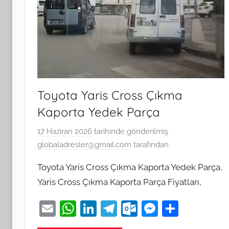
Toyota Yaris Cross Çıkma
Kaporta Yedek Parça
17 Haziran 2026
tarihinde gönderilmiş
globaladresler@gmail.com
tarafından
Toyota Yaris Cross Çıkma Kaporta Yedek Parça,
Yaris Cross Çıkma Kaporta Parça Fiyatları,
E
W
Li
T
O
M
S
m
h
n
el
ut
e
h