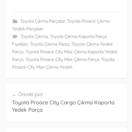
m
h
n
el
ut
e
h
ai
at
k
e
lo
ss
ar
l
s
e
gr
o
e
e
Toyota Çıkma Parçalar
,
Toyota Proace Çıkma
Yedek Parçaları
A
dI
a
k.
n
Toyota Çıkma
,
Toyota Çıkma Kaporta Parça
p
n
m
c
g
Fiyatları
,
Toyota Çıkma Parça
,
Toyota Çıkma Yedek
p
o
er
Parça
,
Toyota Proace City Max Çıkma Kaporta Yedek
m
Parça
,
Toyota Proace City Max Çıkma Parça
,
Toyota
Proace City Max Çıkma Yedek
Yazı
Önceki yazı
gezinmesi
Toyota Proace City Cargo Çıkma Kaporta
Yedek Parça