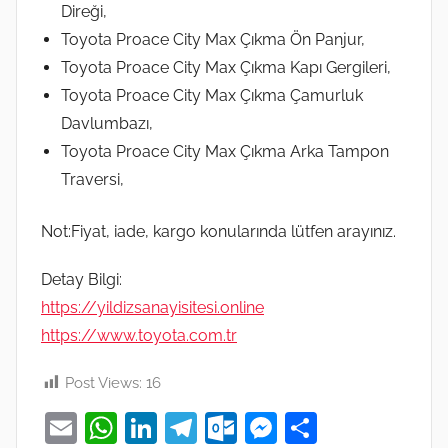
Direği,
Toyota Proace City Max Çıkma Ön Panjur,
Toyota Proace City Max Çıkma Kapı Gergileri,
Toyota Proace City Max Çıkma Çamurluk
Davlumbazı,
Toyota Proace City Max Çıkma Arka Tampon
Traversi,
Not:Fiyat, iade, kargo konularında lütfen arayınız.
Detay Bilgi:
https://yildizsanayisitesi.online
https://www.toyota.com.tr
Post Views:
16
E
W
Li
T
O
M
S