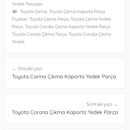
Yedek Parçaları
A
dI
a
k.
n
Toyota Çıkma
,
Toyota Çıkma Kaporta Parça
p
n
m
c
g
Fiyatları
,
Toyota Çıkma Parça
,
Toyota Çıkma Yedek
p
o
er
Parça
,
Toyota Corolla Çıkma Kaporta Yedek Parça
,
m
Toyota Corolla Çıkma Parça
,
Toyota Corolla Çıkma
Yedek
Yazı
Önceki yazı
gezinmesi
Toyota Carina Çıkma Kaporta Yedek Parça
Sonraki yazı
Toyota Corona Çıkma Kaporta Yedek Parça