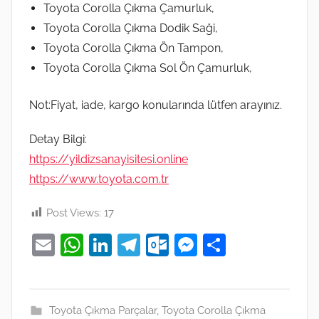
Toyota Corolla Çıkma Çamurluk,
Toyota Corolla Çıkma Dodik Saği,
Toyota Corolla Çıkma Ön Tampon,
Toyota Corolla Çıkma Sol Ön Çamurluk,
Not:Fiyat, iade, kargo konularında lütfen arayınız.
Detay Bilgi:
https://yildizsanayisitesi.online
https://www.toyota.com.tr
Post Views:
17
E
W
Li
T
O
M
S
m
h
n
el
ut
e
h
ai
at
k
e
lo
ss
ar
l
s
e
gr
o
e
e
Toyota Çıkma Parçalar
,
Toyota Corolla Çıkma