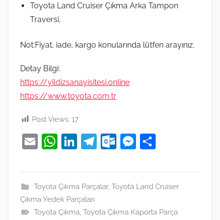
Toyota Land Cruiser Çıkma Arka Tampon
Traversi,
Not:Fiyat, iade, kargo konularında lütfen arayınız.
Detay Bilgi:
https://yildizsanayisitesi.online
https://www.toyota.com.tr
Post Views:
17
E
W
Li
T
O
M
S
m
h
n
el
ut
e
h
ai
at
k
e
lo
ss
ar
l
s
e
gr
o
e
e
Toyota Çıkma Parçalar
,
Toyota Land Cruiser
Çıkma Yedek Parçaları
A
dI
a
k.
n
Toyota Çıkma
,
Toyota Çıkma Kaporta Parça
p
n
m
c
g