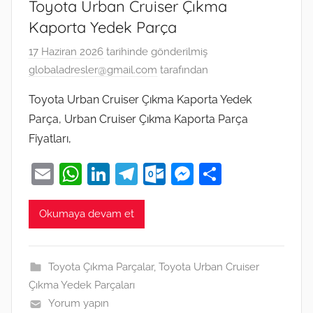
Toyota Urban Cruiser Çıkma
Kaporta Yedek Parça
17 Haziran 2026
tarihinde gönderilmiş
globaladresler@gmail.com
tarafından
Toyota Urban Cruiser Çıkma Kaporta Yedek
Parça, Urban Cruiser Çıkma Kaporta Parça
Fiyatları,
E
W
Li
T
O
M
S
m
h
n
el
ut
e
h
ai
at
k
e
lo
ss
ar
Okumaya devam et
l
s
e
gr
o
e
e
A
dI
a
k.
n
Toyota Çıkma Parçalar
,
Toyota Urban Cruiser
p
n
m
c
g
Çıkma Yedek Parçaları
p
o
er
Yorum yapın