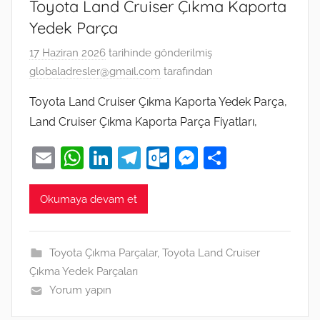
Toyota Land Cruiser Çıkma Kaporta
Yedek Parça
17 Haziran 2026
tarihinde gönderilmiş
globaladresler@gmail.com
tarafından
Toyota Land Cruiser Çıkma Kaporta Yedek Parça,
Land Cruiser Çıkma Kaporta Parça Fiyatları,
E
W
Li
T
O
M
S
m
h
n
el
ut
e
h
ai
at
k
e
lo
ss
ar
Okumaya devam et
l
s
e
gr
o
e
e
A
dI
a
k.
n
Toyota Çıkma Parçalar
,
Toyota Land Cruiser
p
n
m
c
g
Çıkma Yedek Parçaları
p
o
er
Yorum yapın
m