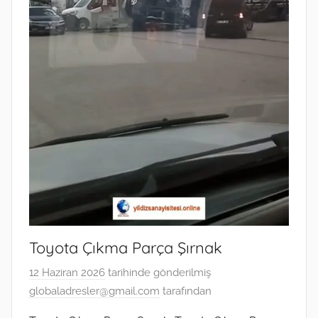
Toyota Çıkma Parça Şırnak
12 Haziran 2026
tarihinde gönderilmiş
globaladresler@gmail.com
tarafından