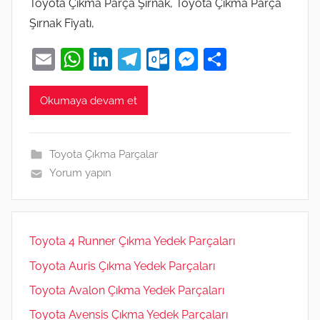
Toyota Çıkma Parça Şırnak, Toyota Çıkma Parça
Şırnak Fiyatı,
E
W
Li
T
O
M
S
m
h
n
el
ut
e
h
ai
at
k
e
lo
ss
ar
Okumaya devam et
l
s
e
gr
o
e
e
A
dI
a
k.
n
Toyota Çıkma Parçalar
p
n
m
c
g
Yorum yapın
p
o
er
m
Toyota 4 Runner Çıkma Yedek Parçaları
Toyota Auris Çıkma Yedek Parçaları
Toyota Avalon Çıkma Yedek Parçaları
Toyota Avensis Çıkma Yedek Parçaları