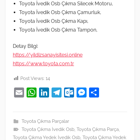
Toyota İvedik Osb Çıkma Silecek Motoru,
Toyota İvedik Osb Çıkma Çamurluk,
Toyota İvedik Osb Çıkma Kapı,
Toyota İvedik Osb Çıkma Tampon,
Detay Bilgi:
https://yildizsanayisitesi.online
https://www.toyota.com.tr
Post Views:
14
E
W
Li
T
O
M
S
m
h
n
el
ut
e
h
ai
at
k
e
lo
ss
ar
l
s
e
gr
o
e
e
Toyota Çıkma Parçalar
Toyota Çıkma İvedik Osb
A
dI
a
k.
,
Toyota Çıkma Parça
n
,
Toyota Çıkma Yedek İvedik Osb
,
Toyota Çıkma Yedek