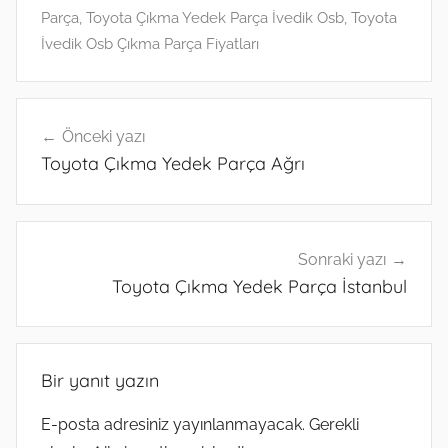
p
n
m
c
g
Parça
,
Toyota Çıkma Yedek Parça İvedik Osb
,
Toyota
p
o
er
İvedik Osb Çıkma Parça Fiyatları
m
Yazı
Önceki yazı
gezinmesi
Toyota Çıkma Yedek Parça Ağrı
Sonraki yazı
Toyota Çıkma Yedek Parça İstanbul
Bir yanıt yazın
E-posta adresiniz yayınlanmayacak.
Gerekli