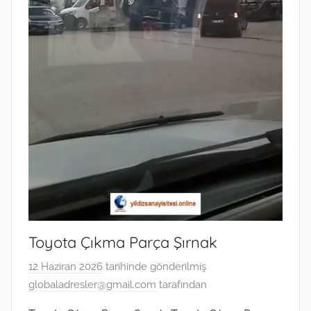
Toyota Çıkma Parça Şırnak
12 Haziran 2026
tarihinde gönderilmiş
globaladresler@gmail.com
tarafından