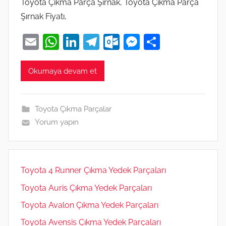
Toyota Çıkma Parça Şırnak, Toyota Çıkma Parça
Şırnak Fiyatı,
E
W
Li
T
O
M
S
m
h
n
el
ut
e
h
ai
at
k
e
lo
ss
ar
Okumaya devam et
l
s
e
gr
o
e
e
A
dI
a
k.
n
Toyota Çıkma Parçalar
p
n
m
c
g
Yorum yapın
p
o
er
m
Toyota 4 Runner Çıkma Yedek Parçaları
Toyota Auris Çıkma Yedek Parçaları
Toyota Avalon Çıkma Yedek Parçaları
Toyota Avensis Çıkma Yedek Parçaları