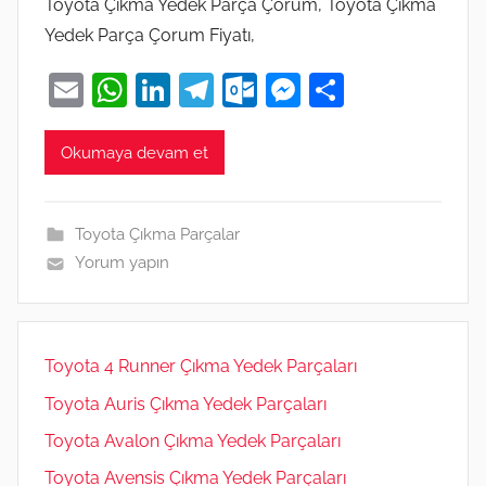
Toyota Çıkma Yedek Parça Çorum, Toyota Çıkma
Yedek Parça Çorum Fiyatı,
E
W
Li
T
O
M
S
m
h
n
el
ut
e
h
ai
at
k
e
lo
ss
ar
Okumaya devam et
l
s
e
gr
o
e
e
A
dI
a
k.
n
Toyota Çıkma Parçalar
p
n
m
c
g
Yorum yapın
p
o
er
m
Toyota 4 Runner Çıkma Yedek Parçaları
Toyota Auris Çıkma Yedek Parçaları
Toyota Avalon Çıkma Yedek Parçaları
Toyota Avensis Çıkma Yedek Parçaları