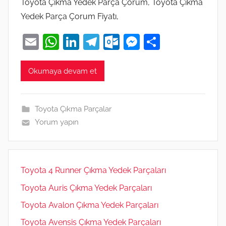
Toyota Çıkma Yedek Parça Çorum, Toyota Çıkma
Yedek Parça Çorum Fiyatı,
E
W
Li
T
O
M
S
m
h
n
el
ut
e
h
ai
at
k
e
lo
ss
ar
Okumaya devam et
l
s
e
gr
o
e
e
A
dI
a
k.
n
Toyota Çıkma Parçalar
p
n
m
c
g
Yorum yapın
p
o
er
m
Toyota 4 Runner Çıkma Yedek Parçaları
Toyota Auris Çıkma Yedek Parçaları
Toyota Avalon Çıkma Yedek Parçaları
Toyota Avensis Çıkma Yedek Parçaları