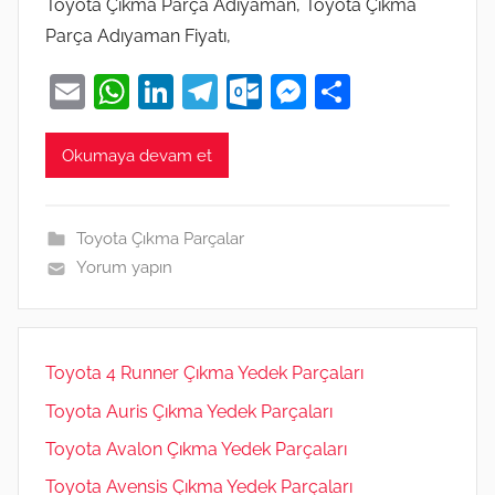
Toyota Çıkma Parça Adıyaman, Toyota Çıkma
Parça Adıyaman Fiyatı,
E
W
Li
T
O
M
S
m
h
n
el
ut
e
h
ai
at
k
e
lo
ss
ar
Okumaya devam et
l
s
e
gr
o
e
e
A
dI
a
k.
n
Toyota Çıkma Parçalar
p
n
m
c
g
Yorum yapın
p
o
er
m
Toyota 4 Runner Çıkma Yedek Parçaları
Toyota Auris Çıkma Yedek Parçaları
Toyota Avalon Çıkma Yedek Parçaları
Toyota Avensis Çıkma Yedek Parçaları