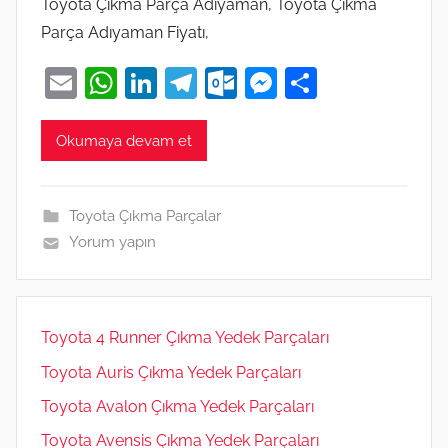
Toyota Çıkma Parça Adıyaman, Toyota Çıkma
Parça Adıyaman Fiyatı,
E
W
Li
T
O
M
S
m
h
n
el
ut
e
h
ai
at
k
e
lo
ss
ar
Okumaya devam et
l
s
e
gr
o
e
e
A
dI
a
k.
n
Toyota Çıkma Parçalar
p
n
m
c
g
Yorum yapın
p
o
er
m
Toyota 4 Runner Çıkma Yedek Parçaları
Toyota Auris Çıkma Yedek Parçaları
Toyota Avalon Çıkma Yedek Parçaları
Toyota Avensis Çıkma Yedek Parçaları