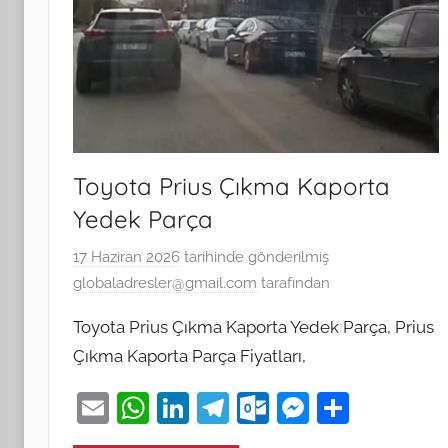
Toyota Prius Çıkma Kaporta
Yedek Parça
17 Haziran 2026
tarihinde gönderilmiş
globaladresler@gmail.com
tarafından
Toyota Prius Çıkma Kaporta Yedek Parça, Prius
Çıkma Kaporta Parça Fiyatları,
E
W
Li
T
O
M
S
m
h
n
el
ut
e
h