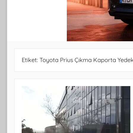
Etiket:
Toyota Prius Çıkma Kaporta Yede