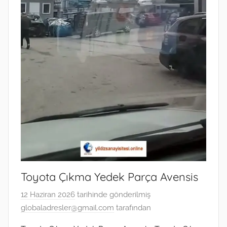
Toyota Çıkma Yedek Parça Avensis
12 Haziran 2026
tarihinde gönderilmiş
globaladresler@gmail.com
tarafından