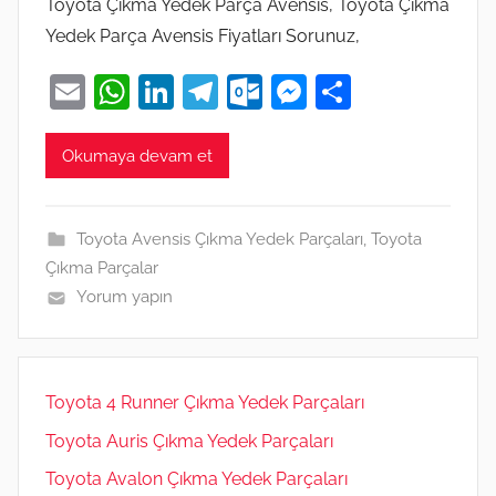
Toyota Çıkma Yedek Parça Avensis, Toyota Çıkma
Yedek Parça Avensis Fiyatları Sorunuz,
E
W
Li
T
O
M
S
m
h
n
el
ut
e
h
ai
at
k
e
lo
ss
ar
Okumaya devam et
l
s
e
gr
o
e
e
A
dI
a
k.
n
Toyota Avensis Çıkma Yedek Parçaları
,
Toyota
p
n
m
c
g
Çıkma Parçalar
p
o
er
Yorum yapın
m
Toyota 4 Runner Çıkma Yedek Parçaları
Toyota Auris Çıkma Yedek Parçaları
Toyota Avalon Çıkma Yedek Parçaları