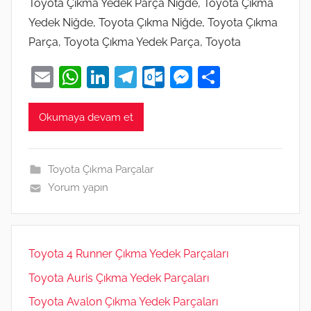
Toyota Çıkma Yedek Parça Niğde, Toyota Çıkma
Yedek Niğde, Toyota Çıkma Niğde, Toyota Çıkma
Parça, Toyota Çıkma Yedek Parça, Toyota
E
W
Li
T
O
M
S
m
h
n
el
ut
e
h
ai
at
k
e
lo
ss
ar
Okumaya devam et
l
s
e
gr
o
e
e
A
dI
a
k.
n
Toyota Çıkma Parçalar
p
n
m
c
g
Yorum yapın
p
o
er
m
Toyota 4 Runner Çıkma Yedek Parçaları
Toyota Auris Çıkma Yedek Parçaları
Toyota Avalon Çıkma Yedek Parçaları