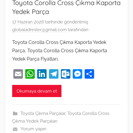
Toyota Corolla Cross Çıkma Kaporta
Yedek Parça
17 Haziran 2026
tarihinde gönderilmiş
globaladresler@gmail.com
tarafından
Toyota Corolla Cross Çıkma Kaporta Yedek
Parça, Toyota Corolla Cross Çıkma Kaporta
Yedek Parça Fiyatları,
E
W
Li
T
O
M
S
m
h
n
el
ut
e
h
ai
at
k
e
lo
ss
ar
Okumaya devam et
l
s
e
gr
o
e
e
A
dI
a
k.
n
Toyota Çıkma Parçalar
,
Toyota Corolla Cross
p
n
m
c
g
Çıkma Yedek Parçaları
p
o
er
Yorum yapın