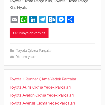
Toyota Çıkma Parça Kilis, Toyota Çıkma Parça
Kilis Fiyatı,
E
W
Li
T
O
M
S
m
h
n
el
ut
e
h
ai
at
k
e
lo
ss
ar
Okumaya devam et
l
s
e
gr
o
e
e
A
dI
a
k.
n
Toyota Çıkma Parçalar
p
n
m
c
g
Yorum yapın
p
o
er
m
Toyota 4 Runner Çıkma Yedek Parçaları
Toyota Auris Çıkma Yedek Parçaları
Toyota Avalon Çıkma Yedek Parçaları
Toyota Avensis Çıkma Yedek Parçaları