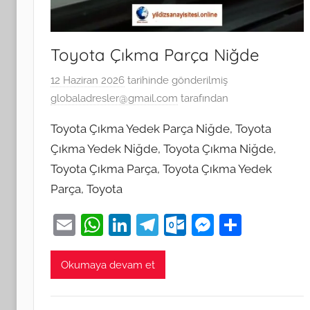
Toyota Çıkma Parça Niğde
12 Haziran 2026
tarihinde gönderilmiş
globaladresler@gmail.com
tarafından
Toyota Çıkma Yedek Parça Niğde, Toyota
Çıkma Yedek Niğde, Toyota Çıkma Niğde,
Toyota Çıkma Parça, Toyota Çıkma Yedek
Parça, Toyota
E
W
Li
T
O
M
S
m
h
n
el
ut
e
h
ai
at
k
e
lo
ss
ar
Okumaya devam et
l
s
e
gr
o
e
e