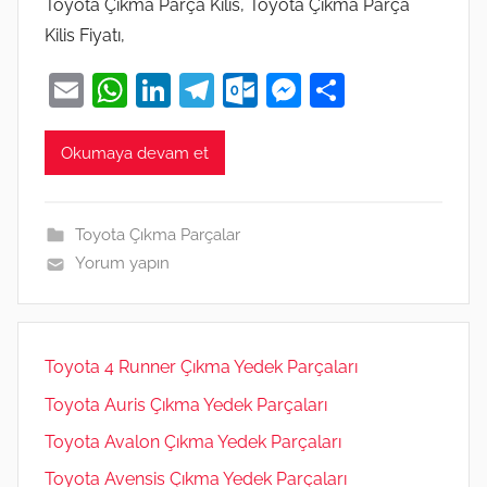
Toyota Çıkma Parça Kilis, Toyota Çıkma Parça
Kilis Fiyatı,
E
W
Li
T
O
M
S
m
h
n
el
ut
e
h
ai
at
k
e
lo
ss
ar
Okumaya devam et
l
s
e
gr
o
e
e
A
dI
a
k.
n
Toyota Çıkma Parçalar
p
n
m
c
g
Yorum yapın
p
o
er
m
Toyota 4 Runner Çıkma Yedek Parçaları
Toyota Auris Çıkma Yedek Parçaları
Toyota Avalon Çıkma Yedek Parçaları
Toyota Avensis Çıkma Yedek Parçaları