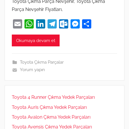
Toyota Çıkma Parça Nevşehir, Toyota Çıkma
Parça Nevşehir Fiyatları,
E
W
Li
T
O
M
S
m
h
n
el
ut
e
h
ai
at
k
e
lo
ss
ar
Okumaya devam et
l
s
e
gr
o
e
e
A
dI
a
k.
n
Toyota Çıkma Parçalar
p
n
m
c
g
Yorum yapın
p
o
er
m
Toyota 4 Runner Çıkma Yedek Parçaları
Toyota Auris Çıkma Yedek Parçaları
Toyota Avalon Çıkma Yedek Parçaları
Toyota Avensis Çıkma Yedek Parçaları