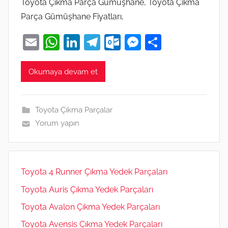
Toyota Çıkma Parça Gümüşhane, Toyota Çıkma
Parça Gümüşhane Fiyatları,
E
W
Li
T
O
M
S
m
h
n
el
ut
e
h
ai
at
k
e
lo
ss
ar
Okumaya devam et
l
s
e
gr
o
e
e
A
dI
a
k.
n
Toyota Çıkma Parçalar
p
n
m
c
g
Yorum yapın
p
o
er
m
Toyota 4 Runner Çıkma Yedek Parçaları
Toyota Auris Çıkma Yedek Parçaları
Toyota Avalon Çıkma Yedek Parçaları
Toyota Avensis Çıkma Yedek Parçaları