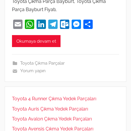
Toyota Çıkma Parça Bayburt, Toyota Çıkma
Parça Bayburt Fiyatı,
E
W
Li
T
O
M
S
m
h
n
el
ut
e
h
ai
at
k
e
lo
ss
ar
Okumaya devam et
l
s
e
gr
o
e
e
A
dI
a
k.
n
Toyota Çıkma Parçalar
p
n
m
c
g
Yorum yapın
p
o
er
m
Toyota 4 Runner Çıkma Yedek Parçaları
Toyota Auris Çıkma Yedek Parçaları
Toyota Avalon Çıkma Yedek Parçaları
Toyota Avensis Çıkma Yedek Parçaları