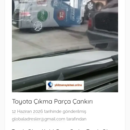
Toyota Çıkma Parça Çankırı
12 Haziran 2026
tarihinde gönderilmiş
globaladresler@gmail.com
tarafından