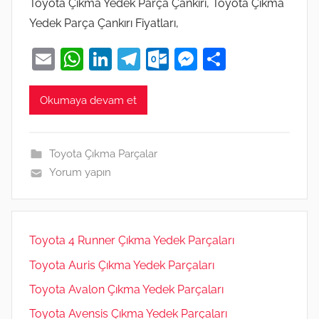
Toyota Çıkma Yedek Parça Çankırı, Toyota Çıkma
Yedek Parça Çankırı Fiyatları,
E
W
Li
T
O
M
S
m
h
n
el
ut
e
h
ai
at
k
e
lo
ss
ar
Okumaya devam et
l
s
e
gr
o
e
e
A
dI
a
k.
n
Toyota Çıkma Parçalar
p
n
m
c
g
Yorum yapın
p
o
er
m
Toyota 4 Runner Çıkma Yedek Parçaları
Toyota Auris Çıkma Yedek Parçaları
Toyota Avalon Çıkma Yedek Parçaları
Toyota Avensis Çıkma Yedek Parçaları