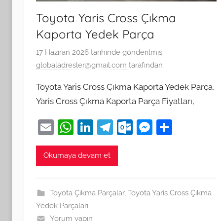
Toyota Yaris Cross Çıkma
Kaporta Yedek Parça
17 Haziran 2026
tarihinde gönderilmiş
globaladresler@gmail.com
tarafından
Toyota Yaris Cross Çıkma Kaporta Yedek Parça,
Yaris Cross Çıkma Kaporta Parça Fiyatları,
E
W
Li
T
O
M
S
m
h
n
el
ut
e
h
ai
at
k
e
lo
ss
ar
Okumaya devam et
l
s
e
gr
o
e
e
A
dI
a
k.
n
Toyota Çıkma Parçalar
,
Toyota Yaris Cross Çıkma
p
n
m
c
g
Yedek Parçaları
Yorum yapın