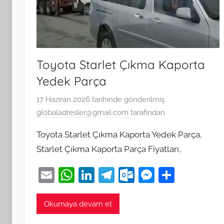
Toyota Starlet Çıkma Kaporta
Yedek Parça
17 Haziran 2026
tarihinde gönderilmiş
globaladresler@gmail.com
tarafından
Toyota Starlet Çıkma Kaporta Yedek Parça,
Starlet Çıkma Kaporta Parça Fiyatları,
E
W
Li
T
O
M
S
m
h
n
el
ut
e
h
ai
at
k
e
lo
ss
ar
Okumaya devam et
l
s
e
gr
o
e
e