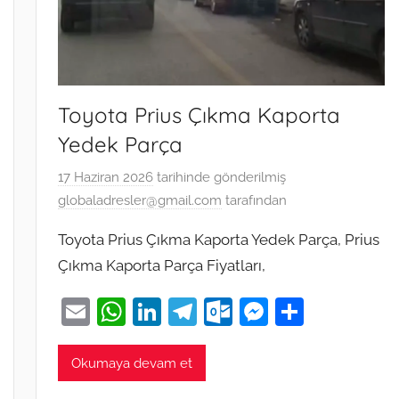
Toyota Prius Çıkma Kaporta
Yedek Parça
17 Haziran 2026
tarihinde gönderilmiş
globaladresler@gmail.com
tarafından
Toyota Prius Çıkma Kaporta Yedek Parça, Prius
Çıkma Kaporta Parça Fiyatları,
E
W
Li
T
O
M
S
m
h
n
el
ut
e
h
ai
at
k
e
lo
ss
ar
Okumaya devam et
l
s
e
gr
o
e
e