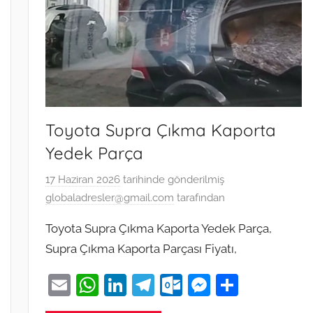
Toyota Supra Çıkma Kaporta
Yedek Parça
17 Haziran 2026
tarihinde gönderilmiş
globaladresler@gmail.com
tarafından
Toyota Supra Çıkma Kaporta Yedek Parça,
Supra Çıkma Kaporta Parçası Fiyatı,
E
W
Li
T
O
M
S
m
h
n
el
ut
e
h