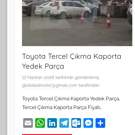
Toyota Tercel Çıkma Kaporta
Yedek Parça
17 Haziran 2026
tarihinde gönderilmiş
globaladresler@gmail.com
tarafından
Toyota Tercel Çıkma Kaporta Yedek Parça,
Tercel Çıkma Kaporta Parça Fiyatı,
E
W
Li
T
O
M
S
m
h
n
el
ut
e
h