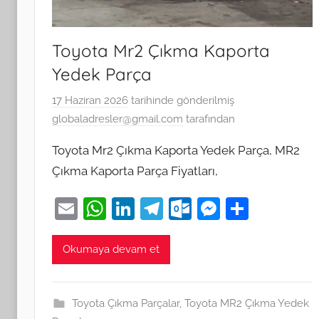
Toyota Mr2 Çıkma Kaporta
Yedek Parça
17 Haziran 2026
tarihinde gönderilmiş
globaladresler@gmail.com
tarafından
Toyota Mr2 Çıkma Kaporta Yedek Parça, MR2
Çıkma Kaporta Parça Fiyatları,
E
W
Li
T
O
M
S
m
h
n
el
ut
e
h
ai
at
k
e
lo
ss
ar
Okumaya devam et
l
s
e
gr
o
e
e
A
dI
a
k.
n
Toyota Çıkma Parçalar
,
Toyota MR2 Çıkma Yedek